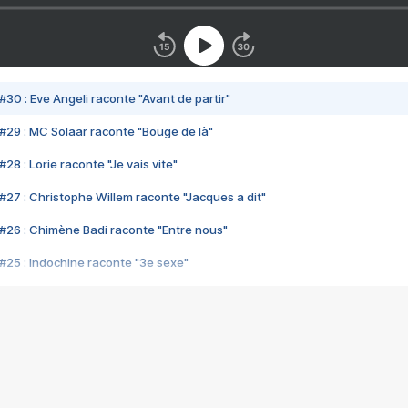
#30 : Eve Angeli raconte "Avant de partir"
#29 : MC Solaar raconte "Bouge de là"
28 : Lorie raconte "Je vais vite"
#27 : Christophe Willem raconte "Jacques a dit"
#26 : Chimène Badi raconte "Entre nous"
#25 : Indochine raconte "3e sexe"
#24 : Zaho raconte "C'est chelou"
#23 : Patrick Bruel raconte "Au café des délices"
#22 : Kyo raconte "Le chemin"
#21 : Nolwenn Leroy raconte "Cassé"