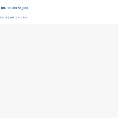
 toutes les règles
s les jeux vidéo
us choquant de Rockstar ? - Le scandale BULLY
e plus moche de Steam
du RÊVE tourne au CAUCHEMAR
pendant 8 heures
it… à tort
umiliés par un jeu vidéo
ire - Final Fantasy 8
ti un empire - Age of Empires
story DOFUS
tard, il crée l'un des pires jeux de tous les temps, MindsEye.