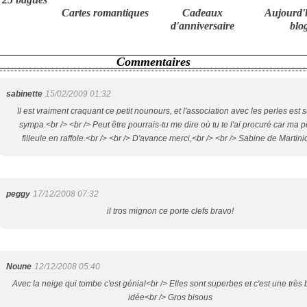
Cartes romantiques
Cadeaux
Aujourd'
d'anniversaire
blo
Commentaires
sabinette
15/02/2009 01:32
Il est vraiment craquant ce petit nounours, et l'association avec les perles est 
sympa.<br /> <br /> Peut être pourrais-tu me dire où tu te l'ai procuré car ma pe
filleule en raffole.<br /> <br /> D'avance merci,<br /> <br /> Sabine de Martin
peggy
17/12/2008 07:32
il tros mignon ce porte clefs bravo!
Noune
12/12/2008 05:40
Avec la neige qui tombe c'est génial<br /> Elles sont superbes et c'est une très
idée<br /> Gros bisous