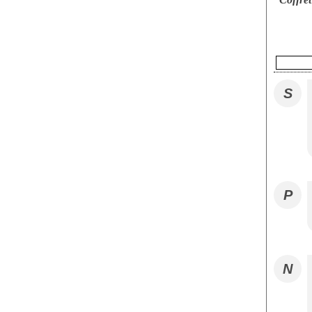
S
P
N