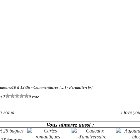
 moana10 à 12:36 -
Commentaires [
…
]
- Permalien [
#
]
z ?
0 vote
a Hana
I love yo
Vous aimerez aussi :
t 25 bagues