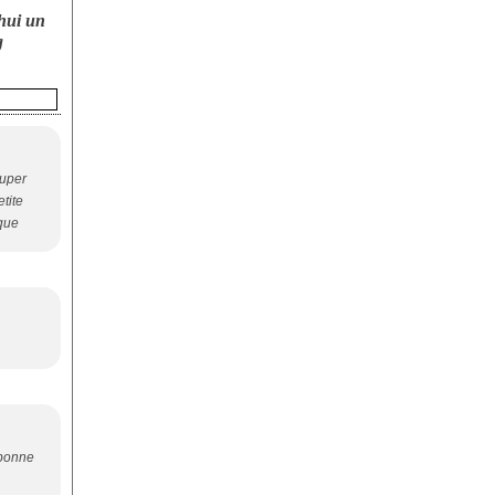
hui un
g
super
tite
ique
 bonne