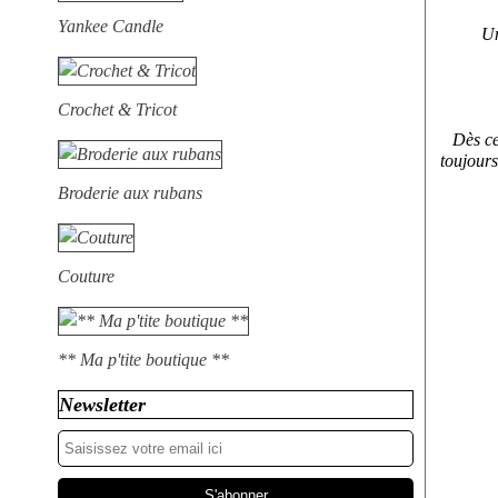
Yankee Candle
Un
Crochet & Tricot
Dès ce
toujours
Broderie aux rubans
Couture
** Ma p'tite boutique **
Newsletter