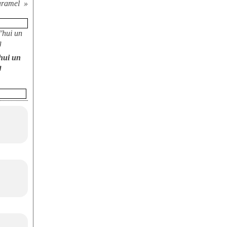
aramel
hui un
g