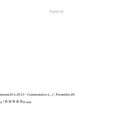
Publicité
 moana10 à 20:13 -
Commentaires [
…
]
- Permalien [
#
]
z ?
0 vote