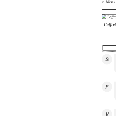
Merci 
Coffre
S
F
V